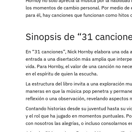
Hornby no solo aprecia la música por la habilidad
los momentos de cambio personal. Por medio de es
para él, hay canciones que funcionan como hitos o
Sinopsis de “31 cancion
En “31 canciones”, Nick Hornby elabora una oda a
entrada a una disertación más amplia que interpe
vida. Para Hornby, el valor de una canción no nec
en el espíritu de quien la escucha.
La estructura del libro invita a una exploración 
maneras en que la música pop penetra y permanece 
reflexión o una observación, revelando aspectos 
Contando historias desde su juventud hasta su vid
y el rol que ha jugado en momentos puntuales. Po
con nosotros las alegrías, o incluso consolarnos e