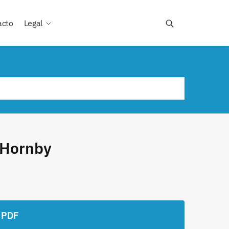
acto
Legal
 Hornby
 PDF