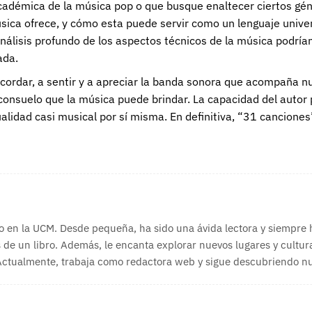
académica de la música pop o que busque enaltecer ciertos gén
música ofrece, y cómo esta puede servir como un lenguaje unive
análisis profundo de los aspectos técnicos de la música podrí
ada.
ecordar, a sentir y a apreciar la banda sonora que acompaña n
consuelo que la música puede brindar. La capacidad del autor 
alidad casi musical por sí misma. En definitiva, “31 canciones”
o en la UCM. Desde pequeña, ha sido una ávida lectora y siempre
 de un libro. Además, le encanta explorar nuevos lugares y cultura
 Actualmente, trabaja como redactora web y sigue descubriendo nue