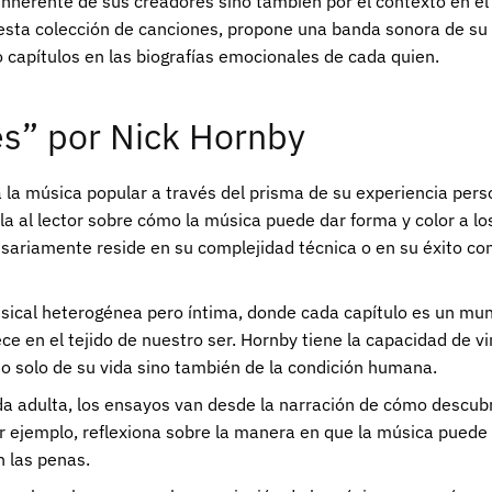
 inherente de sus creadores sino también por el contexto en el
ta colección de canciones, propone una banda sonora de su pr
 capítulos en las biografías emocionales de cada quien.
es” por Nick Hornby
 la música popular a través del prisma de su experiencia per
la al lector sobre cómo la música puede dar forma y color a 
esariamente reside en su complejidad técnica o en su éxito co
musical heterogénea pero íntima, donde cada capítulo es un mu
en el tejido de nuestro ser. Hornby tiene la capacidad de vi
no solo de su vida sino también de la condición humana.
a adulta, los ensayos van desde la narración de cómo descubrió
r ejemplo, reflexiona sobre la manera en que la música pued
n las penas.