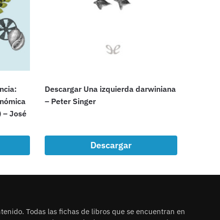
ncia:
Descargar Una izquierda darwiniana
conómica
– Peter Singer
) – José
Descargar
tenido. Todas las fichas de libros que se encuentran en