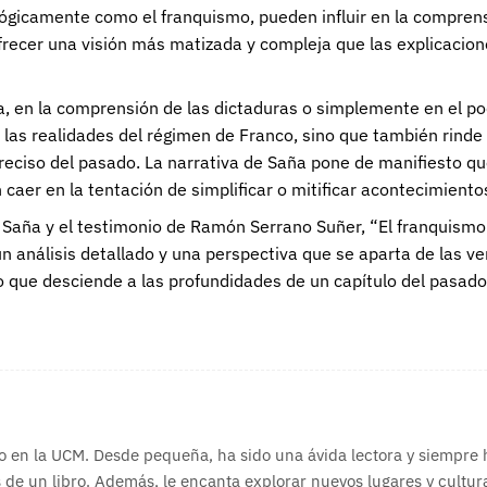
gicamente como el franquismo, pueden influir en la comprensi
frecer una visión más matizada y compleja que las explicacion
a, en la comprensión de las dictaduras o simplemente en el pod
las realidades del régimen de Franco, sino que también rinde
 preciso del pasado. La narrativa de Saña pone de manifiesto q
caer en la tentación de simplificar o mitificar acontecimiento
o Saña y el testimonio de Ramón Serrano Suñer, “El franquismo 
un análisis detallado y una perspectiva que se aparta de las 
no que desciende a las profundidades de un capítulo del pasad
o en la UCM. Desde pequeña, ha sido una ávida lectora y siempre
 de un libro. Además, le encanta explorar nuevos lugares y cultura