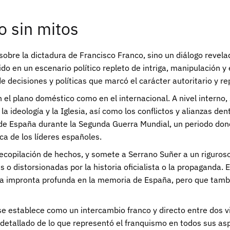
o sin mitos
 sobre la dictadura de Francisco Franco, sino un diálogo revel
do en un escenario político repleto de intriga, manipulación y
e decisiones y políticas que marcó el carácter autoritario y r
n el plano doméstico como en el internacional. A nivel interno,
e la ideología y la Iglesia, así como los conflictos y alianzas de
e España durante la Segunda Guerra Mundial, un periodo donde
ica de los líderes españoles.
recopilación de hechos, y somete a Serrano Suñer a un riguroso
 o distorsionadas por la historia oficialista o la propaganda. 
a impronta profunda en la memoria de España, pero que tambié
, se establece como un intercambio franco y directo entre dos
 detallado de lo que representó el franquismo en todos sus as