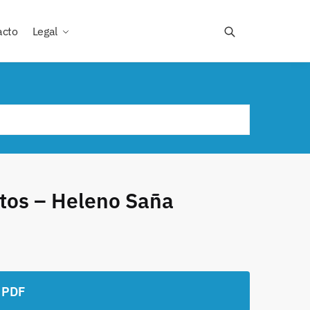
acto
Legal
itos – Heleno Saña
 PDF