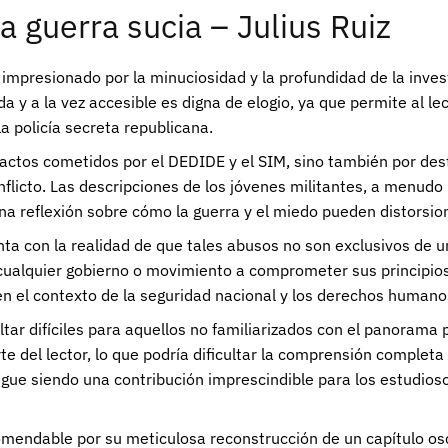
a guerra sucia – Julius Ruiz
 impresionado por la minuciosidad y la profundidad de la invest
ada y a la vez accesible es digna de elogio, ya que permite al
la policía secreta republicana.
los actos cometidos por el DEDIDE y el SIM, sino también por de
licto. Las descripciones de los jóvenes militantes, a menudo 
na reflexión sobre cómo la guerra y el miedo pueden distorsion
ta con la realidad de que tales abusos no son exclusivos de u
a cualquier gobierno o movimiento a comprometer sus principio
 en el contexto de la seguridad nacional y los derechos huma
ar difíciles para aquellos no familiarizados con el panorama po
e del lector, lo que podría dificultar la comprensión completa
igue siendo una contribución imprescindible para los estudioso
omendable por su meticulosa reconstrucción de un capítulo osc