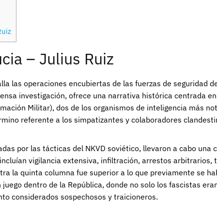
Ruiz
ia – Julius Ruiz
lla las operaciones encubiertas de las fuerzas de seguridad de
tensa investigación, ofrece una narrativa histórica centrada 
rmación Militar), dos de los organismos de inteligencia más no
término referente a los simpatizantes y colaboradores clandestin
adas por las tácticas del NKVD soviético, llevaron a cabo una
luían vigilancia extensiva, infiltración, arrestos arbitrarios, 
ra la quinta columna fue superior a lo que previamente se había
 juego dentro de la República, donde no solo los fascistas era
anto considerados sospechosos y traicioneros.