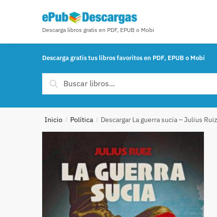
Skip to navigation
Skip to content
Descarga libros gratis en PDF, EPUB o Mobi
Descarga gratis tus libros favoritos en PDF, EPUB o Mobi
Buscar por:
Buscar
Inicio
Política
Descargar La guerra sucia – Julius Rui
/
/