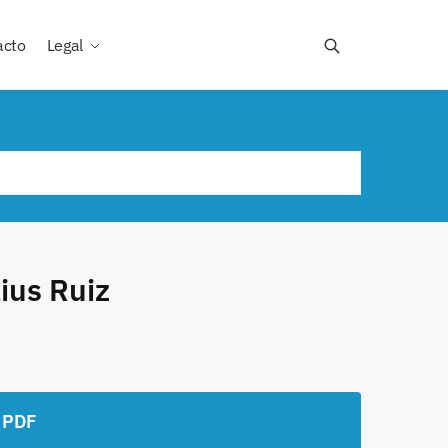
acto
Legal
ius Ruiz
 PDF