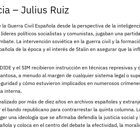
ia – Julius Ruiz
 la Guerra Civil Española desde la perspectiva de la inteligenc
líderes políticos socialistas y comunistas, jugaban una partid
ombate. La intervención soviética en la guerra civil y la formac
española de la época y el interés de Stalin en asegurar que la 
DE y el SIM recibieron instrucción en técnicas represivas y de
ntosa, a menudo al margen de cualquier sistema legal o super
seguridad y cómo estuvieron implicados en numerosos crímene
a interna.
, realizado por más de diez años en archivos españoles y extra
 el bando republicano para contrarrestar la quinta columna. L
r una ideología que se afirmaba defendía la justicia social 
ñola y coloca en el centro del debate la efectividad, la morali