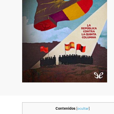
Contenidos
[
ocultar
]