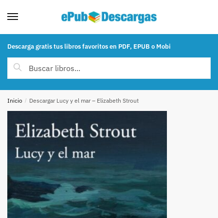
Skip to navigation
Skip to content
Descarga gratis tus libros favoritos en PDF, EPUB o Mobi
Buscar por:
Buscar
Inicio
/
Descargar Lucy y el mar – Elizabeth Strout