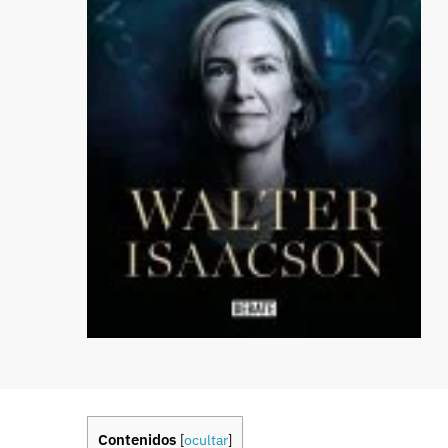
Contenidos
[
ocultar
]