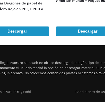
Amor sin mundo – Miquel Es
ar Dragones de papel de
lero Rojo en PDF, EPUB o
Descargar
Descargar
legal. Nuestro sitio web no ofrece descarga de ningún tipo de con
n momento el usuario tendrá la opción de descargar material. Si b
ingún archivo. No ofrecemos contenidos piratas ni estamos a favor
os EPUB, PDF y Mobi
Condiciones de Us