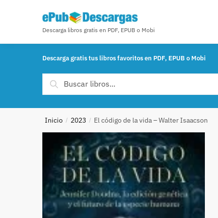
Skip to navigation
Skip to content
Descarga libros gratis en PDF, EPUB o Mobi
Descarga gratis tus libros favoritos en PDF, EPUB o Mobi
Buscar por:
Buscar
Inicio
2023
El código de la vida – Walter Isaacson
/
/