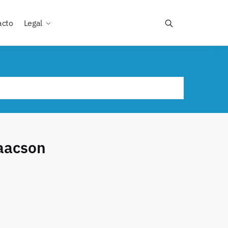
acto
Legal
saacson