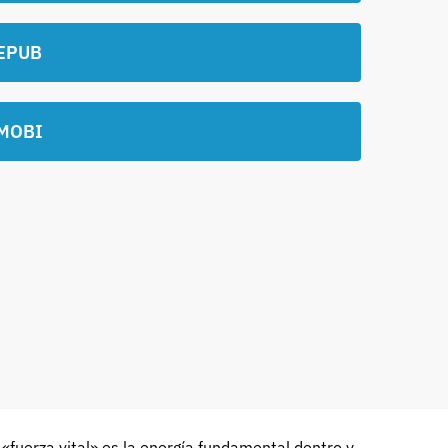
EPUB
MOBI
 «fuerza vital» es la energía fundamental dentro y