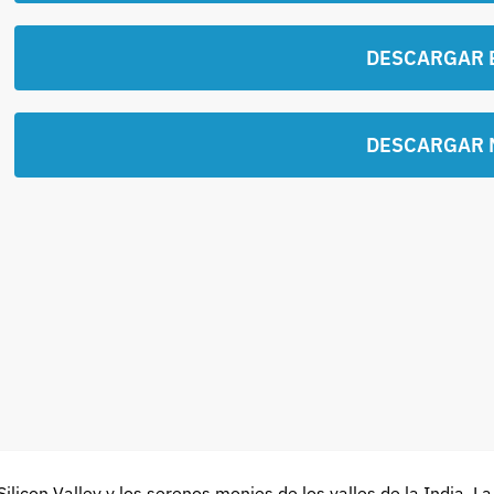
DESCARGAR 
DESCARGAR 
icon Valley y los serenos monjes de los valles de la India. La