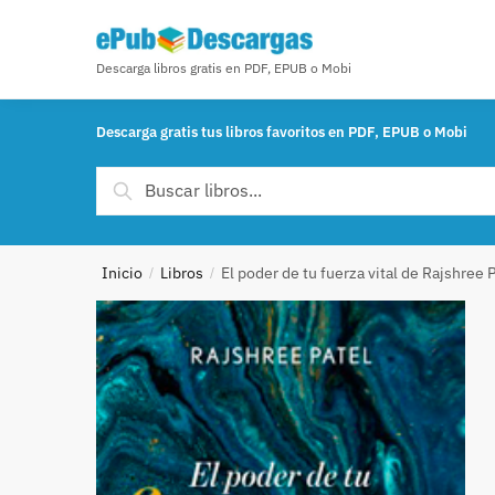
Skip to navigation
Skip to content
Descarga libros gratis en PDF, EPUB o Mobi
Descarga gratis tus libros favoritos en PDF, EPUB o Mobi
Buscar por:
Buscar
Inicio
Libros
El poder de tu fuerza vital de Rajshree 
/
/