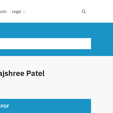
acto
Legal
Rajshree Patel
 PDF