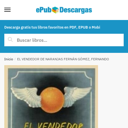
Skip to navigation
Skip to content
Descarga gratis tus libros favoritos en PDF, EPUB o Mobi
Buscar por:
Buscar
Inicio
/
EL VENDEDOR DE NARANJAS FERNÁN GÓMEZ, FERNANDO