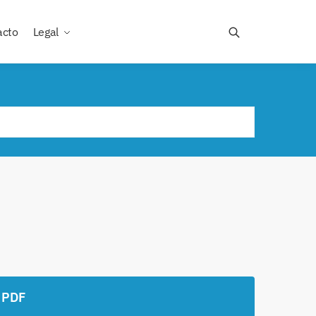
acto
Legal
 PDF