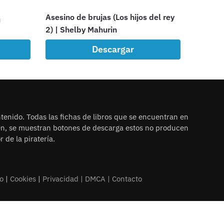
Asesino de brujas (Los hijos del rey
u
2) | Shelby Mahurin
Descargar
tenido. Todas las fichas de libros que se encuentran en
ien, se muestran botones de descarga estos no producen
 de la piratería.
o
|
Cookies
|
Privacidad |
DMCA
|
Contacto