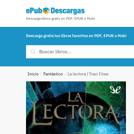
Skip to navigation
Skip to content
Descarga libros gratis en PDF, EPUB o Mobi
Descarga gratis tus libros favoritos en PDF, EPUB o Mobi
Buscar por:
Buscar
Inicio
Fantástico
La lectora | Traci Chee
/
/