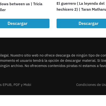
El guerrero ( La leyenda del
dows between us | Tricia
hechicero 2) | Taran Mathar
ller
Descargar
Descargar
legal. Nuestro sitio web no ofrece descarga de ningún tipo de con
n momento el usuario tendrá la opción de descargar material. Si b
ingún archivo. No ofrecemos contenidos piratas ni estamos a favor
os EPUB, PDF y Mobi
Condiciones de Us