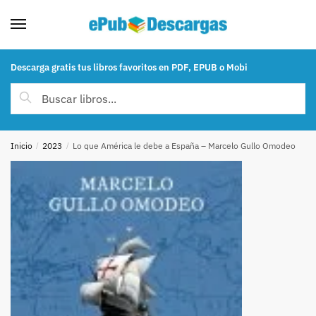
Skip to navigation
Skip to content
Descarga gratis tus libros favoritos en PDF, EPUB o Mobi
Buscar por:
Buscar
Inicio
/
2023
/
Lo que América le debe a España – Marcelo Gullo Omodeo