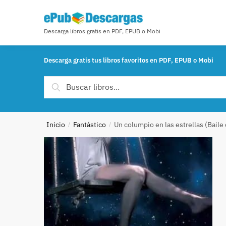
Skip to navigation
Skip to content
Descarga libros gratis en PDF, EPUB o Mobi
Descarga gratis tus libros favoritos en PDF, EPUB o Mobi
Buscar por:
Buscar
Inicio
Fantástico
Un columpio en las estrellas (Baile 
/
/