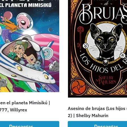
en el planeta Mimisikú |
Asesino de brujas (Los hijos 
777, Willyrex
2) | Shelby Mahurin
Descargar
Descargar