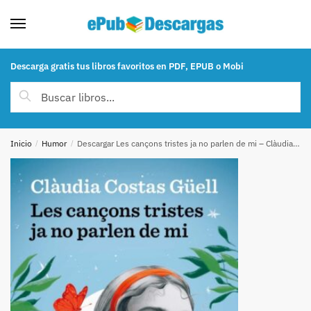
Skip to navigation
Skip to content
Descarga gratis tus libros favoritos en PDF, EPUB o Mobi
Buscar por:
Buscar
Inicio
/
Humor
/
Descargar Les cançons tristes ja no parlen de mi – Clàudia Costas