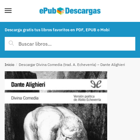
Skip to navigation
Skip to content
Descarga gratis tus libros favoritos en PDF, EPUB o Mobi
Buscar por:
Buscar
Inicio
/
Descargar Divina Comedia (trad. A. Echeverría) – Dante Alighieri