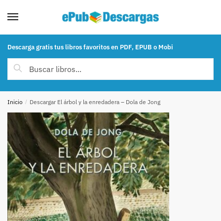
Skip to navigation
Skip to content
Descarga gratis tus libros favoritos en PDF, EPUB o Mobi
Buscar por:
Buscar
Inicio
/
Descargar El árbol y la enredadera – Dola de Jong