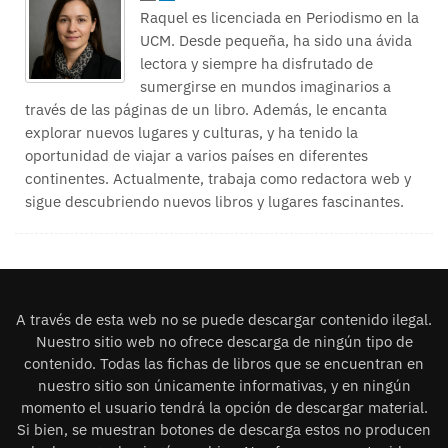
Raquel es licenciada en Periodismo en la
UCM. Desde pequeña, ha sido una ávida
lectora y siempre ha disfrutado de
sumergirse en mundos imaginarios a
través de las páginas de un libro. Además, le encanta
explorar nuevos lugares y culturas, y ha tenido la
oportunidad de viajar a varios países en diferentes
continentes. Actualmente, trabaja como redactora web y
sigue descubriendo nuevos libros y lugares fascinantes.
A través de esta web no se puede descargar contenido ilegal.
Nuestro sitio web no ofrece descarga de ningún tipo de
contenido. Todas las fichas de libros que se encuentran en
nuestro sitio son únicamente informativas, y en ningún
momento el usuario tendrá la opción de descargar material.
Si bien, se muestran botones de descarga estos no producen